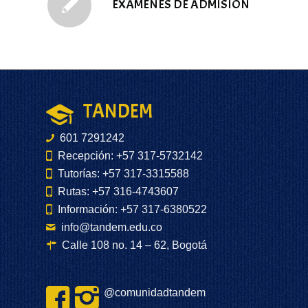
EXÁMENES DE ADMISIÓN
TANDEM
601 7291242
Recepción: +57 317-5732142
Tutorías: +57 317-3315588
Rutas: +57 316-4743607
Información: +57 317-6380522
info@tandem.edu.co
Calle 108 no. 14 – 62, Bogotá
@comunidadtandem