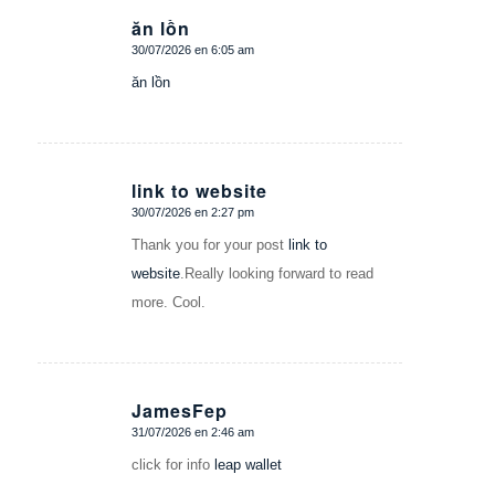
ăn lồn
30/07/2026 en 6:05 am
Dice:
ăn lồn
link to website
30/07/2026 en 2:27 pm
Dice:
Thank you for your post
link to
website
.Really looking forward to read
more. Cool.
JamesFep
31/07/2026 en 2:46 am
Dice:
click for info
leap wallet