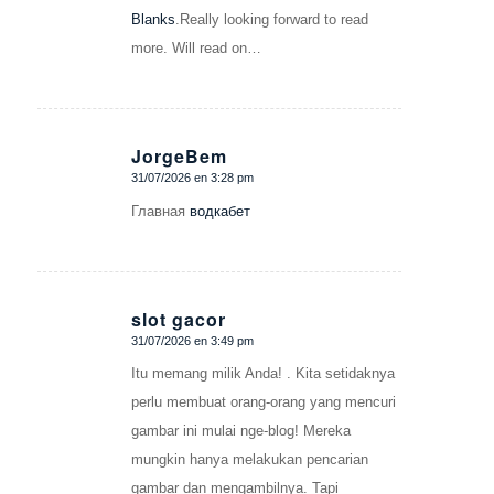
Blanks
.Really looking forward to read
more. Will read on…
JorgeBem
31/07/2026 en 3:28 pm
Dice:
Главная
водкабет
slot gacor
31/07/2026 en 3:49 pm
Dice:
Itu memang milik Anda! . Kita setidaknya
perlu membuat orang-orang yang mencuri
gambar ini mulai nge-blog! Mereka
mungkin hanya melakukan pencarian
gambar dan mengambilnya. Tapi