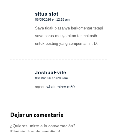
situs slot
08/08/2026 en 12:15 am
Dice:
Saya tidak biasanya berkomentar tetapi
saya harus menyatakan terimakasih
untuk posting yang sempurna ini : D.
JoshuaEvife
08/08/2026 en 6:08 am
Dice:
здесь
whatsminer m50
Dejar un comentario
¿Quieres unirte a la conversación?
Siéntete libre de contribuir!