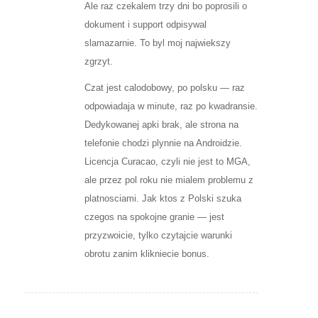
Ale raz czekalem trzy dni bo poprosili o
dokument i support odpisywal
slamazarnie. To byl moj najwiekszy
zgrzyt.
Czat jest calodobowy, po polsku — raz
odpowiadaja w minute, raz po kwadransie.
Dedykowanej apki brak, ale strona na
telefonie chodzi plynnie na Androidzie.
Licencja Curacao, czyli nie jest to MGA,
ale przez pol roku nie mialem problemu z
platnosciami. Jak ktos z Polski szuka
czegos na spokojne granie — jest
przyzwoicie, tylko czytajcie warunki
obrotu zanim klikniecie bonus.