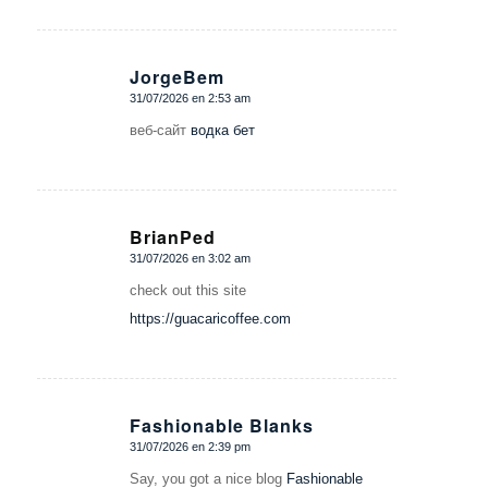
JorgeBem
31/07/2026 en 2:53 am
Dice:
веб-сайт
водка бет
BrianPed
31/07/2026 en 3:02 am
Dice:
check out this site
https://guacaricoffee.com
Fashionable Blanks
31/07/2026 en 2:39 pm
Dice:
Say, you got a nice blog
Fashionable