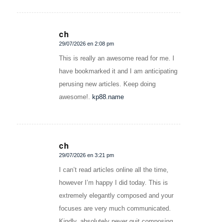
ch
29/07/2026 en 2:08 pm
Dice:
This is really an awesome read for me. I
have bookmarked it and I am anticipating
perusing new articles. Keep doing
awesome!.
kp88.name
ch
29/07/2026 en 3:21 pm
Dice:
I can’t read articles online all the time,
however I’m happy I did today. This is
extremely elegantly composed and your
focuses are very much communicated.
Kindly, absolutely never quit composing.