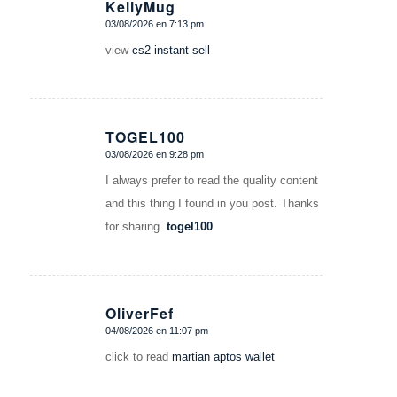
KellyMug
03/08/2026 en 7:13 pm
Dice:
view
cs2 instant sell
TOGEL100
03/08/2026 en 9:28 pm
Dice:
I always prefer to read the quality content
and this thing I found in you post. Thanks
for sharing.
togel100
OliverFef
04/08/2026 en 11:07 pm
Dice:
click to read
martian aptos wallet