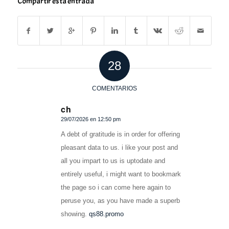
Compartir esta entrada
28
COMENTARIOS
ch
29/07/2026 en 12:50 pm
Dice:
A debt of gratitude is in order for offering
pleasant data to us. i like your post and
all you impart to us is uptodate and
entirely useful, i might want to bookmark
the page so i can come here again to
peruse you, as you have made a superb
showing.
qs88.promo