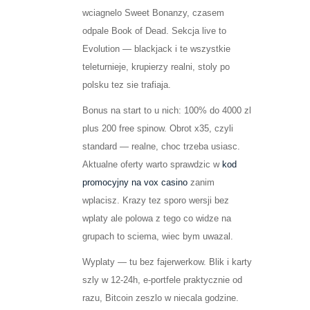
wciagnelo Sweet Bonanzy, czasem
odpale Book of Dead. Sekcja live to
Evolution — blackjack i te wszystkie
teleturnieje, krupierzy realni, stoly po
polsku tez sie trafiaja.
Bonus na start to u nich: 100% do 4000 zl
plus 200 free spinow. Obrot x35, czyli
standard — realne, choc trzeba usiasc.
Aktualne oferty warto sprawdzic w
kod
promocyjny na vox casino
zanim
wplacisz. Krazy tez sporo wersji bez
wplaty ale polowa z tego co widze na
grupach to sciema, wiec bym uwazal.
Wyplaty — tu bez fajerwerkow. Blik i karty
szly w 12-24h, e-portfele praktycznie od
razu, Bitcoin zeszlo w niecala godzine.