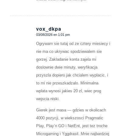
vox_dkpa
03/08/2026 en 1:01 pm
Dice:
Ogrywam sie tutaj od ze cztery miesiecy i
nie ma co ukrywac spodziewalem sie
gorzej. Zakladanie konta zajela mi
doslownie dwie minuty, weryfikacja
przyszla dopiero jak chcialem wyplacic, i
to mi nie przeszkadzalo. Minimalna
wplata wynosi jakies 20 zl, wiec prog
wejscia niski.
Gierek jest masa — gdzies w okolicach
4000 pozycji, w wiekszosci Pragmatic
Play, Play’n GO i NetEnt, jest tez troche
Microgaming i Yggdrasil. Mnie najbardziej