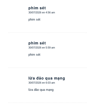
phim sét
30/07/2026 en 4:56 am
Dice:
phim sét
phim sét
30/07/2026 en 5:59 am
Dice:
phim sét
lừa đảo qua mạng
30/07/2026 en 6:03 am
Dice:
lừa đảo qua mạng