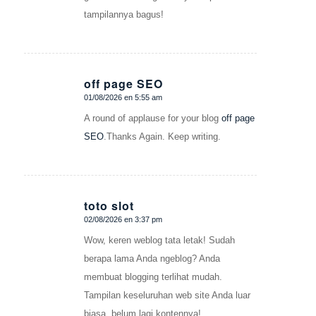
tampilannya bagus!
off page SEO
01/08/2026 en 5:55 am
Dice:
A round of applause for your blog
off page
SEO
.Thanks Again. Keep writing.
toto slot
02/08/2026 en 3:37 pm
Dice:
Wow, keren weblog tata letak! Sudah
berapa lama Anda ngeblog? Anda
membuat blogging terlihat mudah.
Tampilan keseluruhan web site Anda luar
biasa, belum lagi kontennya!