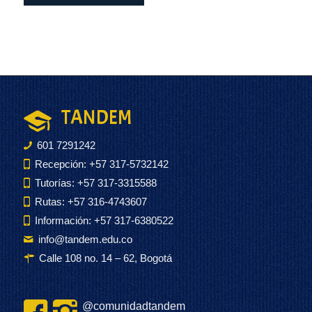
TANDEM
601 7291242
Recepción: +57 317-5732142
Tutorías: +57 317-3315588
Rutas: +57 316-4743607
Información: +57 317-6380522
info@tandem.edu.co
Calle 108 no. 14 – 62, Bogotá
@comunidadtandem