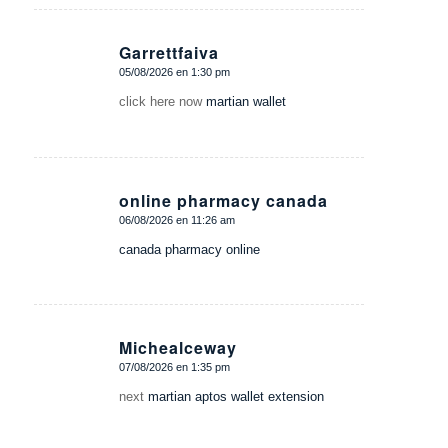
Garrettfaiva
05/08/2026 en 1:30 pm
Dice:
click here now
martian wallet
online pharmacy canada
06/08/2026 en 11:26 am
Dice:
canada pharmacy online
Michealceway
07/08/2026 en 1:35 pm
Dice:
next
martian aptos wallet extension