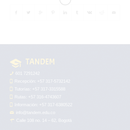
TANDEM
601 7291242
Recepción: +57 317-5732142
Tutorías: +57 317-3315588
Rutas: +57 316-4743607
Información: +57 317-6380522
info@tandem.edu.co
Calle 108 no. 14 – 62, Bogotá