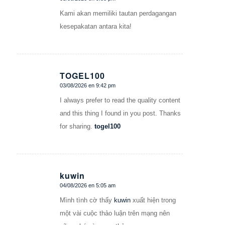
Dice:
Kami akan memiliki tautan perdagangan
kesepakatan antara kita!
TOGEL100
03/08/2026 en 9:42 pm
Dice:
I always prefer to read the quality content
and this thing I found in you post. Thanks
for sharing.
togel100
kuwin
04/08/2026 en 5:05 am
Dice:
Mình tình cờ thấy
kuwin
xuất hiện trong
một vài cuộc thảo luận trên mạng nên