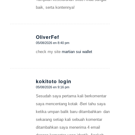
baik, serta kontennya!
OliverFef
05/08/2026 en 8:40 pm
Dice:
check my site
martian sui wallet
kokitoto login
05/08/2026 en 9:16 pm
Dice:
Sesudah saya pertama kali berkomentar
saya mencentang kotak -Beri tahu saya
ketika umpan balik baru ditambahkan- dan
sekarang setiap kali sebuah komentar
ditambahkan saya menerima 4 email