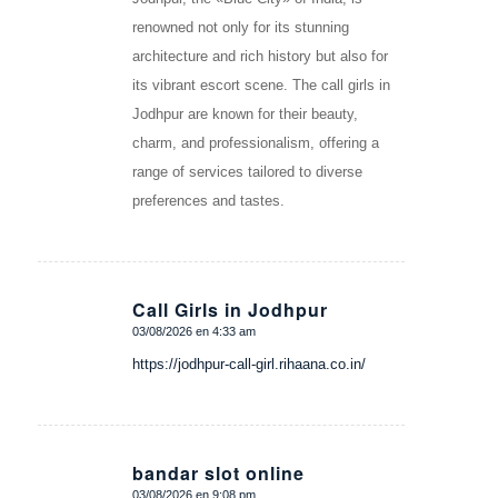
renowned not only for its stunning
architecture and rich history but also for
its vibrant escort scene. The call girls in
Jodhpur are known for their beauty,
charm, and professionalism, offering a
range of services tailored to diverse
preferences and tastes.
Call Girls in Jodhpur
03/08/2026 en 4:33 am
Dice:
https://jodhpur-call-girl.rihaana.co.in/
bandar slot online
03/08/2026 en 9:08 pm