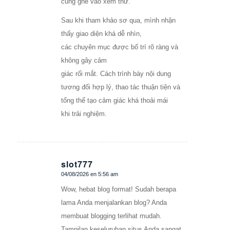
cũng ghé vào xem thử.
Sau khi tham khảo sơ qua, mình nhận
thấy giao diện khá dễ nhìn,
các chuyên mục được bố trí rõ ràng và
không gây cảm
giác rối mắt. Cách trình bày nội dung
tương đối hợp lý, thao tác thuận tiện và
tổng thể tạo cảm giác khá thoải mái
khi trải nghiệm.
slot777
04/08/2026 en 5:56 am
Dice:
Wow, hebat blog format! Sudah berapa
lama Anda menjalankan blog? Anda
membuat blogging terlihat mudah.
Tampilan keseluruhan situs Anda sangat