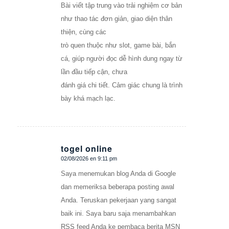
Bài viết tập trung vào trải nghiệm cơ bản
như thao tác đơn giản, giao diện thân
thiện, cùng các
trò quen thuộc như slot, game bài, bắn
cá, giúp người đọc dễ hình dung ngay từ
lần đầu tiếp cận, chưa
đánh giá chi tiết. Cảm giác chung là trình
bày khá mạch lạc.
togel online
02/08/2026 en 9:11 pm
Dice:
Saya menemukan blog Anda di Google
dan memeriksa beberapa posting awal
Anda. Teruskan pekerjaan yang sangat
baik ini. Saya baru saja menambahkan
RSS feed Anda ke pembaca berita MSN