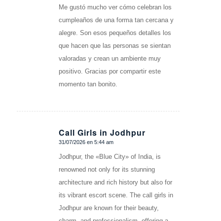
Me gustó mucho ver cómo celebran los
cumpleaños de una forma tan cercana y
alegre. Son esos pequeños detalles los
que hacen que las personas se sientan
valoradas y crean un ambiente muy
positivo. Gracias por compartir este
momento tan bonito.
Call Girls in Jodhpur
31/07/2026 en 5:44 am
Dice:
Jodhpur, the «Blue City» of India, is
renowned not only for its stunning
architecture and rich history but also for
its vibrant escort scene. The call girls in
Jodhpur are known for their beauty,
charm, and professionalism, offering a