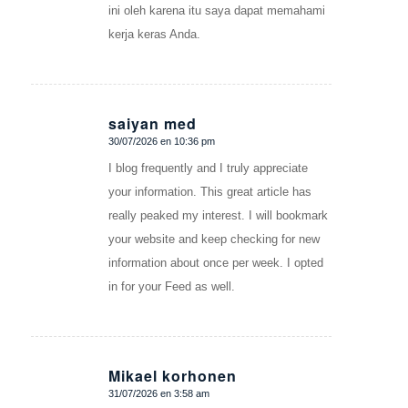
ini oleh karena itu saya dapat memahami
kerja keras Anda.
saiyan med
30/07/2026 en 10:36 pm
Dice:
I blog frequently and I truly appreciate
your information. This great article has
really peaked my interest. I will bookmark
your website and keep checking for new
information about once per week. I opted
in for your Feed as well.
Mikael korhonen
31/07/2026 en 3:58 am
Dice: