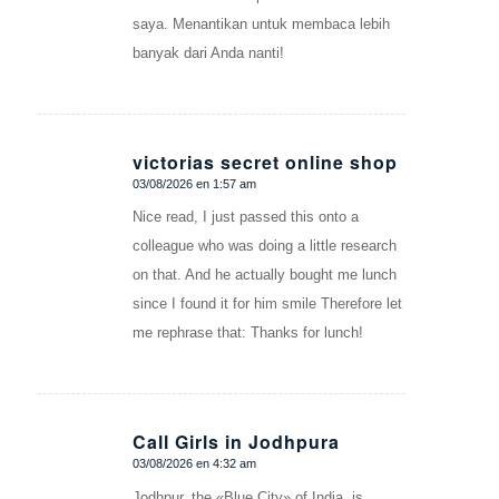
saya. Menantikan untuk membaca lebih
banyak dari Anda nanti!
victorias secret online shop
03/08/2026 en 1:57 am
Dice:
Nice read, I just passed this onto a
colleague who was doing a little research
on that. And he actually bought me lunch
since I found it for him smile Therefore let
me rephrase that: Thanks for lunch!
Call Girls in Jodhpura
03/08/2026 en 4:32 am
Dice:
Jodhpur, the «Blue City» of India, is