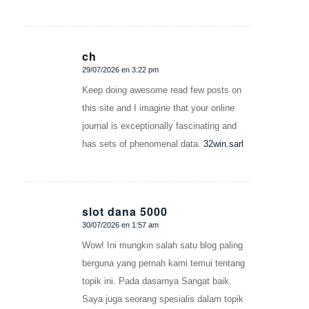
ch
29/07/2026 en 3:22 pm
Dice:
Keep doing awesome read few posts on
this site and I imagine that your online
journal is exceptionally fascinating and
has sets of phenomenal data.
32win.sarl
slot dana 5000
30/07/2026 en 1:57 am
Dice:
Wow! Ini mungkin salah satu blog paling
berguna yang pernah kami temui tentang
topik ini. Pada dasarnya Sangat baik.
Saya juga seorang spesialis dalam topik