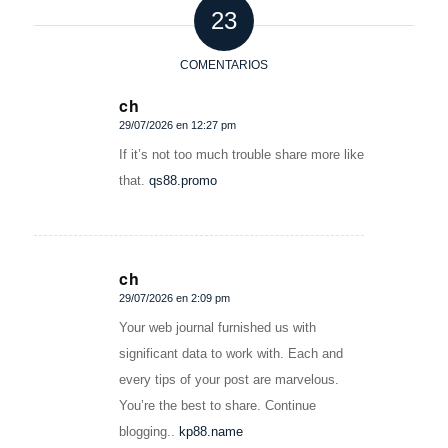
23
COMENTARIOS
ch
29/07/2026 en 12:27 pm
Dice:
If it’s not too much trouble share more like
that.
qs88.promo
ch
29/07/2026 en 2:09 pm
Dice:
Your web journal furnished us with
significant data to work with. Each and
every tips of your post are marvelous.
You’re the best to share. Continue
blogging..
kp88.name