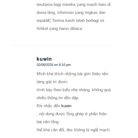
terutama bagi mereka yang masih baru di
dunia blog, informasi yang ringkas dan
tepatâ€¦ Terima kasih telah berbagi ini.
Artikel yang harus dibaca.
kuwin
02/08/2026 en 8:10 pm
Dice:
Mình khá thích những bài giới thiệu nền
tảng giải trí được
trình bày theo kiểu nhẹ nhàng, không quá
nhiều thông tin dồn dập.
Khi nhắc đến
kuwin
, nội dung được lồng ghép ở phần thân
bài nên tổng
thể khá cân đối, đọc không bị ngắt mạch.