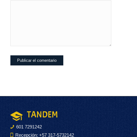
TANDEM
601 7291242
Recepción: +57 317-5732142