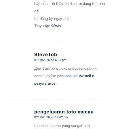
hấp dẫn. Tôi thấy ổn định, ai đang tìm nhà
cái
thì đăng ký ngay nhé!
Truy cập:
98win
SteveTob
01/08/2026 en 6:51 pm
Dice:
Для быстрого поиска соревнований
используйте
расписание матчей и
результатов
.
pengeluaran toto macau
02/08/2026 en 12:02 pm
Dice:
Ini adalah saran yang sangat baik,