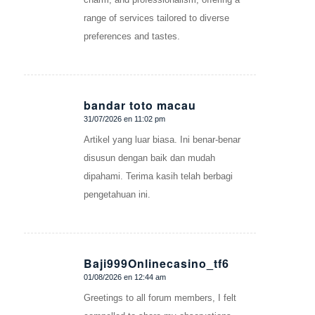
range of services tailored to diverse
preferences and tastes.
bandar toto macau
31/07/2026 en 11:02 pm
Dice:
Artikel yang luar biasa. Ini benar-benar
disusun dengan baik dan mudah
dipahami. Terima kasih telah berbagi
pengetahuan ini.
Baji999Onlinecasino_tf6
01/08/2026 en 12:44 am
Dice:
Greetings to all forum members, I felt