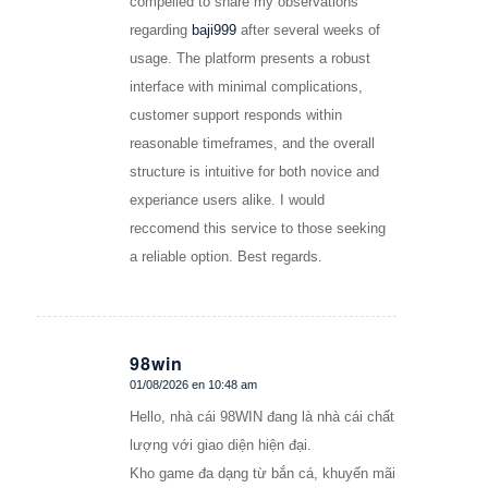
compelled to share my observations
regarding
baji999
after several weeks of
usage. The platform presents a robust
interface with minimal complications,
customer support responds within
reasonable timeframes, and the overall
structure is intuitive for both novice and
experiance users alike. I would
reccomend this service to those seeking
a reliable option. Best regards.
98win
01/08/2026 en 10:48 am
Dice:
Hello, nhà cái 98WIN đang là nhà cái chất
lượng với giao diện hiện đại.
Kho game đa dạng từ bắn cá, khuyến mãi