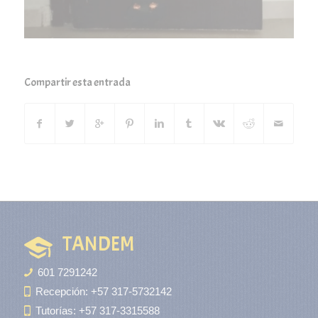
Compartir esta entrada
TANDEM
601 7291242
Recepción: +57 317-5732142
Tutorías: +57 317-3315588