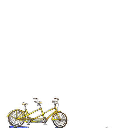
dedicación! Compartimos un almuerzo especial para despedir el
trativo por su increíble labor. 💙💛