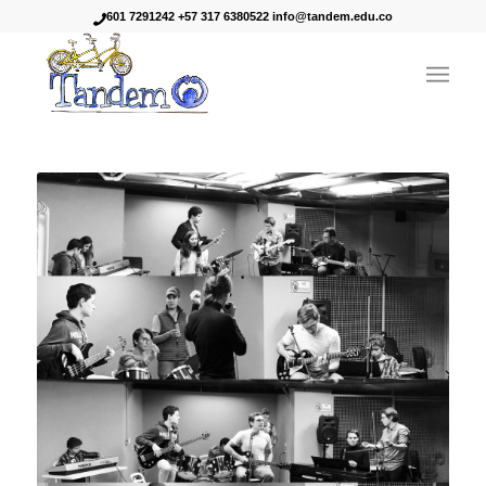
601 7291242 +57 317 6380522 info@tandem.edu.co